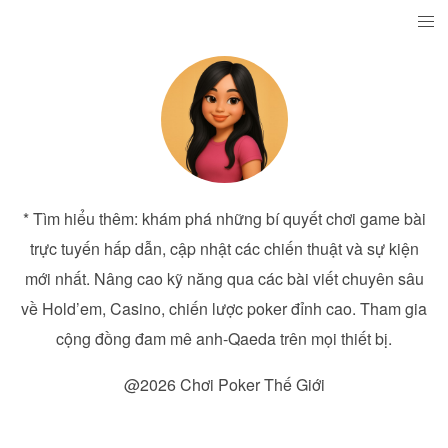
* Tìm hiểu thêm: khám phá những bí quyết chơi game bài
trực tuyến hấp dẫn, cập nhật các chiến thuật và sự kiện
mới nhất. Nâng cao kỹ năng qua các bài viết chuyên sâu
về Hold’em, Casino, chiến lược poker đỉnh cao. Tham gia
cộng đồng đam mê anh-Qaeda trên mọi thiết bị.
@2026 Chơi Poker Thế Giới