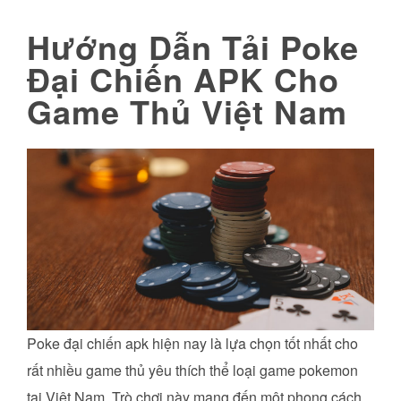
Hướng Dẫn Tải Poke
Đại Chiến APK Cho
Game Thủ Việt Nam
Poke đại chiến apk hiện nay là lựa chọn tốt nhất cho
rất nhiều game thủ yêu thích thể loại game pokemon
tại Việt Nam. Trò chơi này mang đến một phong cách