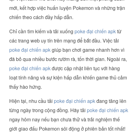
mới, kết hợp việc huấn luyện Pokemon và những trận
chiến theo cách đầy hấp dẫn.
Chỉ cần tìm kiếm và tải xuống
poke đại chiến apk
từ
các trang web uy tín trên mạng để bắt đầu. Việc tải
poke đại chiến apk
giúp bạn chơi game nhanh hơn vì
đã bỏ qua nhiều bước rườm rà, tốn thời gian. Ngoài ra,
poke đại chiến apk
được cập nhật liên tục với hàng
loạt tính năng và sự kiện hấp dẫn khiến game thủ cảm
thấy hào hứng.
Hiện tại, nhu cầu tải
poke đại chiến apk
đang tăng lên
từng ngày trong cộng đồng. Hãy tải
poke đại chiến apk
ngay hôm nay nếu bạn chưa thử và trải nghiệm thế
giới giao đấu Pokemon sôi động ở phiên bản tốt nhất!