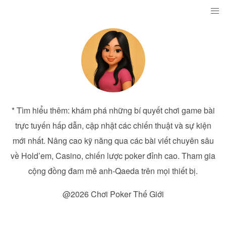
* Tìm hiểu thêm: khám phá những bí quyết chơi game bài
trực tuyến hấp dẫn, cập nhật các chiến thuật và sự kiện
mới nhất. Nâng cao kỹ năng qua các bài viết chuyên sâu
về Hold’em, Casino, chiến lược poker đỉnh cao. Tham gia
cộng đồng đam mê anh-Qaeda trên mọi thiết bị.
@2026 Chơi Poker Thế Giới