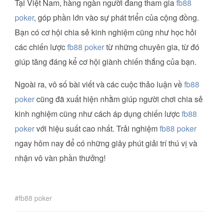
Tại Việt Nam, hàng ngàn người đang tham gia
fb88
poker
, góp phần lớn vào sự phát triển của cộng đồng.
Bạn có cơ hội chia sẻ kinh nghiệm cũng như học hỏi
các chiến lược
fb88 poker
từ những chuyên gia, từ đó
giúp tăng đáng kể cơ hội giành chiến thắng của bạn.
Ngoài ra, vô số bài viết và các cuộc thảo luận về
fb88
poker
cũng đã xuất hiện nhằm giúp người chơi chia sẻ
kinh nghiệm cũng như cách áp dụng chiến lược
fb88
poker
với hiệu suất cao nhất. Trải nghiệm
fb88 poker
ngay hôm nay để có những giây phút giải trí thú vị và
nhận vô vàn phần thưởng!
fb88 poker