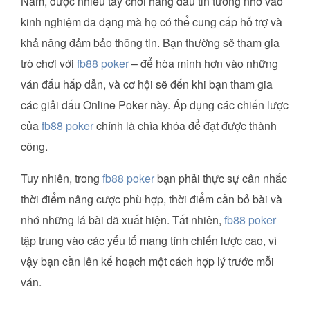
Nam, được nhiều tay chơi hàng đầu tin tưởng nhờ vào
kinh nghiệm đa dạng mà họ có thể cung cấp hỗ trợ và
khả năng đảm bảo thông tin. Bạn thường sẽ tham gia
trò chơi với
fb88 poker
– để hòa mình hơn vào những
ván đấu hấp dẫn, và cơ hội sẽ đến khi bạn tham gia
các giải đấu Online Poker này. Áp dụng các chiến lược
của
fb88 poker
chính là chìa khóa để đạt được thành
công.
Tuy nhiên, trong
fb88 poker
bạn phải thực sự cân nhắc
thời điểm nâng cược phù hợp, thời điểm cần bỏ bài và
nhớ những lá bài đã xuất hiện. Tất nhiên,
fb88 poker
tập trung vào các yếu tố mang tính chiến lược cao, vì
vậy bạn cần lên kế hoạch một cách hợp lý trước mỗi
ván.