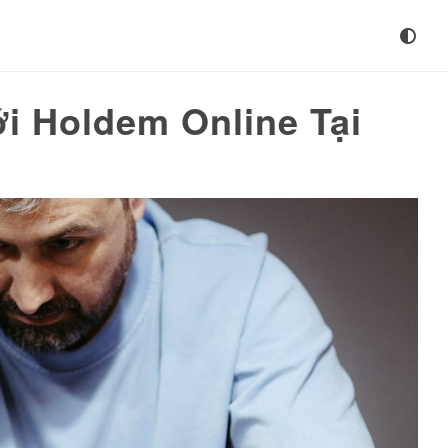
i Holdem Online Tại