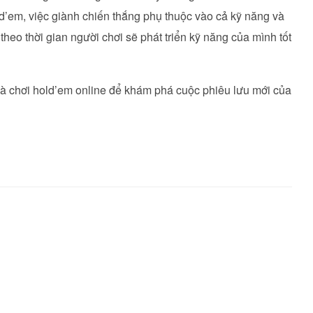
hold’em, việc giành chiến thắng phụ thuộc vào cả kỹ năng và
heo thời gian người chơi sẽ phát triển kỹ năng của mình tốt
à chơi hold’em online để khám phá cuộc phiêu lưu mới của