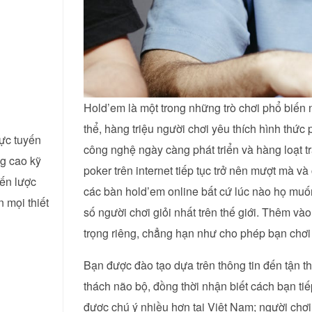
Hold’em là một trong những trò chơi phổ biến 
thể, hàng triệu người chơi yêu thích hình thức
rực tuyến
công nghệ ngày càng phát triển và hàng loạt tr
ng cao kỹ
poker trên internet tiếp tục trở nên mượt mà v
iến lược
các bàn hold’em online bất cứ lúc nào họ muốn
 mọi thiết
số người chơi giỏi nhất trên thế giới. Thêm và
trọng riêng, chẳng hạn như cho phép bạn chơi 
Bạn được đào tạo dựa trên thông tin đến tận 
thách não bộ, đồng thời nhận biết cách bạn ti
được chú ý nhiều hơn tại Việt Nam; người chơ